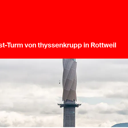
st-Turm von thyssenkrupp in Rottweil