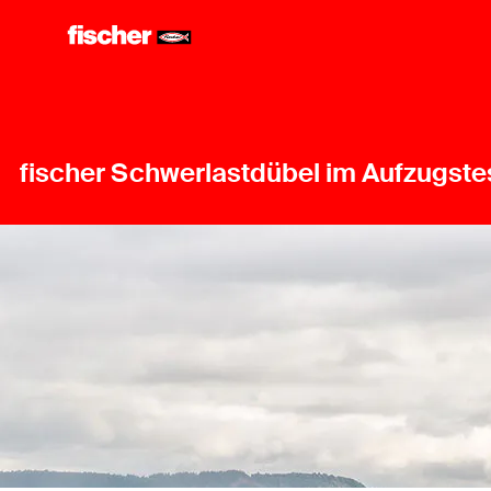
fischer Schwerlastdübel im Aufzugste