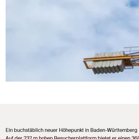
Ein buchstäblich neuer Höhepunkt in Baden-Württemberg i
Auf der 232 m hohen Besucherplattform bietet er einen 360