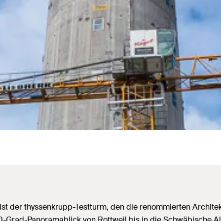
st der thyssenkrupp-Testturm, den die renommierten Archite
-Grad-Panoramablick von Rottweil bis in die Schwäbische Alb 