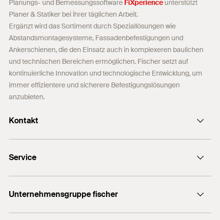
Planungs- und Bemessungssoftware
FiXperience
unterstützt
Planer & Statiker bei ihrer täglichen Arbeit.
Ergänzt wird das Sortiment durch Speziallösungen wie
Abstandsmontagesysteme, Fassadenbefestigungen und
Ankerschienen, die den Einsatz auch in komplexeren baulichen
und technischen Bereichen ermöglichen. Fischer setzt auf
kontinuierliche Innovation und technologische Entwicklung, um
immer effizientere und sicherere Befestigungslösungen
anzubieten.
Kontakt
Kontaktformular
Service
Presse
Newsletter
Händlersuche
Technische Hotline (Whatsapp)
Unternehmensgruppe fischer
Informationsmaterial
fischertechnik