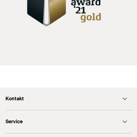
Kontakt
Kontaktformular
Service
Presse
Newsletter
Händlersuche