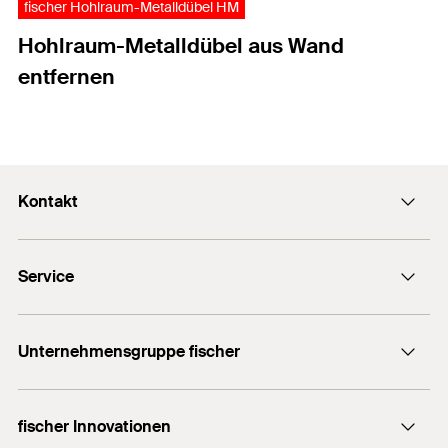
fischer Hohlraum-Metalldübel HM
Hohlraum-Metalldübel aus Wand
entfernen
Kontakt
Kontaktformular
Service
Presse
Newsletter
Händlersuche
Technische Hotline (Whatsapp)
Unternehmensgruppe fischer
Informationsmaterial
fischertechnik
Benötigen Sie Hilfe?
fischer Innovationen
fischer Consulting
Verkauf: