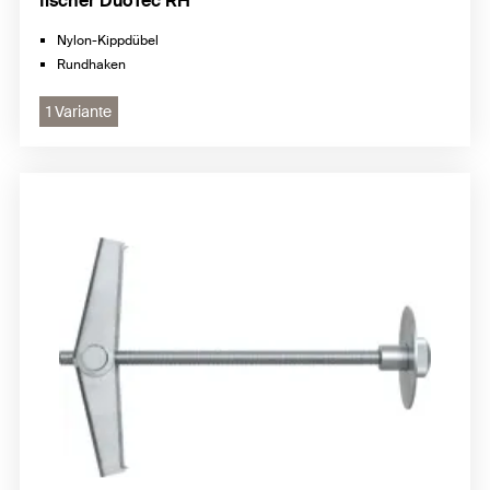
fischer DuoTec RH
Nylon-Kippdübel
Rundhaken
1 Variante