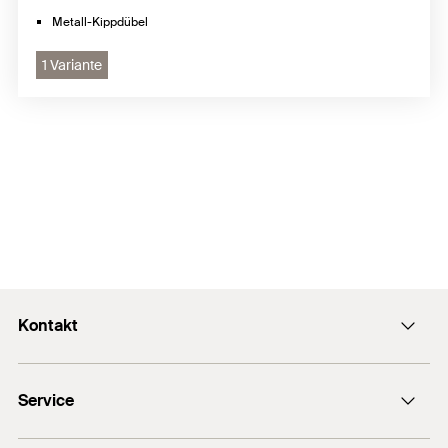
Metall-Kippdübel
1 Variante
Kontakt
Kontaktformular
Service
Presse
Newsletter