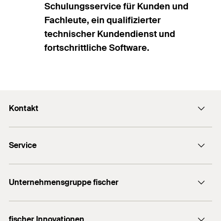
Schulungsservice für Kunden und
Fachleute, ein qualifizierter
technischer Kundendienst und
fortschrittliche Software.
Kontakt
Kontaktformular
Service
Presse
Newsletter
Händlersuche
Technische Hotline (Whatsapp)
Unternehmensgruppe fischer
Informationsmaterial
fischertechnik
Benötigen Sie Hilfe?
fischer Innovationen