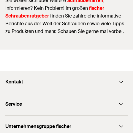
Sie wollen sich über weitere
Schraubenarten
,
informieren? Kein Problem! Im großen
fischer
Schraubenratgeber
finden Sie zahlreiche informative
Berichte aus der Welt der Schrauben sowie viele Tipps
zu Produkten und mehr. Schauen Sie gerne mal vorbei.
Kontakt
Kontaktformular
Service
Presse
Newsletter
Händlersuche
Technische Hotline (Whatsapp)
Unternehmensgruppe fischer
Informationsmaterial