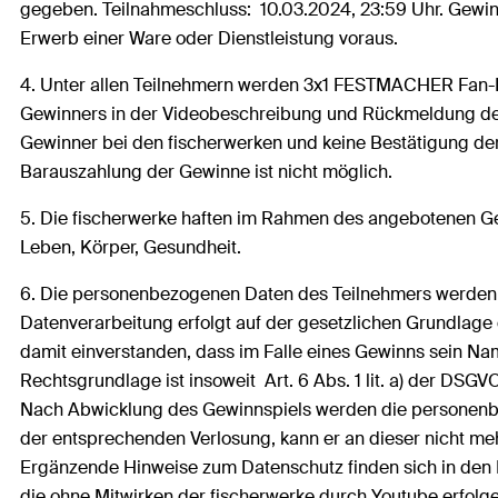
gegeben. Teilnahmeschluss: 10.03.2024, 23:59 Uhr. Gewinn
Erwerb einer Ware oder Dienstleistung voraus.
4. Unter allen Teilnehmern werden 3x1 FESTMACHER Fan-Pa
Gewinners in der Videobeschreibung und Rückmeldung der 
Gewinner bei den fischerwerken und keine Bestätigung de
Barauszahlung der Gewinne ist nicht möglich.
5. Die fischerwerke haften im Rahmen des angebotenen Gewi
Leben, Körper, Gesundheit.
6. Die personenbezogenen Daten des Teilnehmers werden v
Datenverarbeitung erfolgt auf der gesetzlichen Grundlage 
damit einverstanden, dass im Falle eines Gewinns sein Na
Rechtsgrundlage ist insoweit Art. 6 Abs. 1 lit. a) der DSGVO
Nach Abwicklung des Gewinnspiels werden die personenbe
der entsprechenden Verlosung, kann er an dieser nicht me
Ergänzende Hinweise zum Datenschutz finden sich in den 
die ohne Mitwirken der fischerwerke durch Youtube erfolg