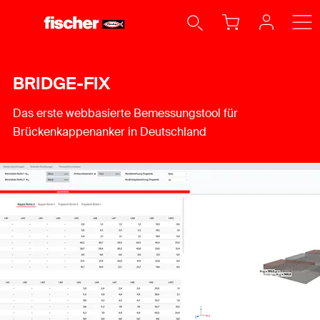
BRIDGE-FIX
Das erste webbasierte Bemessungstool für
Brückenkappenanker in Deutschland