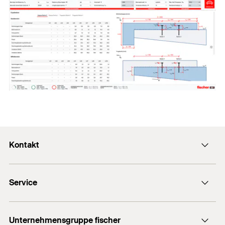
Kontakt
Kontaktformular
Service
Presse
Newsletter
Händlersuche
Technische Hotline (Whatsapp)
Unternehmensgruppe fischer
Informationsmaterial