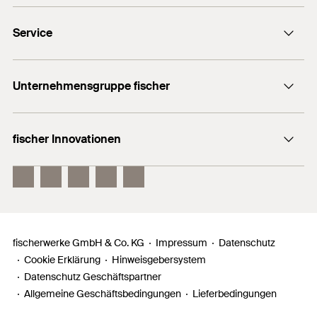
Kontaktformular
Service
Presse
Newsletter
Händlersuche
Technische Hotline (Whatsapp)
Unternehmensgruppe fischer
Informationsmaterial
fischertechnik
Benötigen Sie Hilfe?
fischer Innovationen
fischer Consulting
Verkauf:
+49 7443 12 - 6000
Electronic Solutions
fischer DuoLine
techn. Beratung:
fischer FIS EM Plus
+49 7443 12 - 4000
fischer PowerFast II
Allgemeine Hotline:
+49 7443 12 - 0
fischerwerke GmbH & Co. KG
Impressum
Datenschutz
Cookie Erklärung
Hinweisgebersystem
Datenschutz Geschäftspartner
Allgemeine Geschäftsbedingungen
Lieferbedingungen