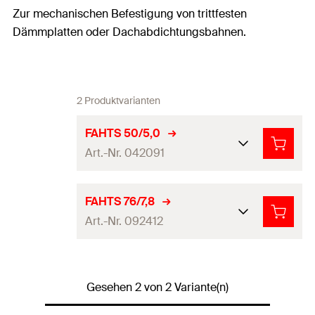
Zur mechanischen Befestigung von trittfesten
Dämmplatten oder Dachabdichtungsbahnen.
2 Produktvarianten
FAHTS 50/5,0
Art.-Nr. 042091
Teller-ø
50
mm
FAHTS 76/7,8
Art.-Nr. 092412
Durchgangsloch
(
)
5
mm
d
f
Verpackungsvariante
Faltschachtel
Teller-ø
76
mm
Profi / DIY
Profi
Gesehen 2 von 2 Variante(n)
Durchgangsloch
(
)
7,8
mm
d
f