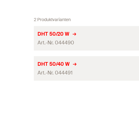
2 Produktvarianten
DHT 50/20 W
Art.-Nr. 044490
Schaftlänge
(
)
L
DHT 50/40 W
Art.-Nr. 044491
Teller-ø
Verpackungsvariante
Schaftlänge
(
)
L
Profi / DIY
Teller-ø
Produkttyp
Verpackungsvariante
Menge
Profi / DIY