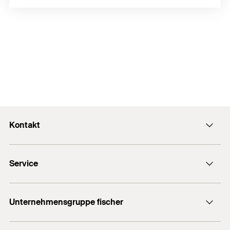
Kontakt
Kontaktformular
Service
Presse
Newsletter
Händlersuche
Technische Hotline (Whatsapp)
Unternehmensgruppe fischer
Informationsmaterial
fischertechnik