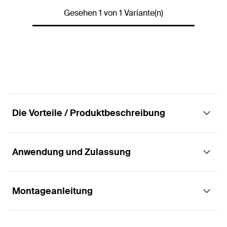
Gesehen 1 von 1 Variante(n)
Verpackungsvariante
Blisterkarte
Profi / DIY
DIY
Inhalt
Karte mit 10 FixIt Pads
Menge
10
Stück
GTIN (EAN-Code)
4006209925072
Die Vorteile / Produktbeschreibung
Anwendung und Zulassung
Vorteile
Die Verwendung von FixIt vermeidet erneutes
Montageanleitung
Anwendungen
Bohren und erlaubt die Wiederverwendung des
vorhandenen Bohrlochs.