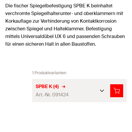
Die fischer Spiegelbefestigung SPBE K beinhaltet
verchromte Spiegelhalterunter- und oberklammern mit
Korkauflage zur Verhinderung von Kontaktkorrosion
zwischen Spiegel und Halteklammer. Befestigung
mittels Universaldübel UX 6 und passenden Schrauben
für einen sicheren Halt in allen Baustoffen.
1 Produktvarianten
SPBE K (4)
Art.-Nr. 091424
Bohrernenndurchme
6
mm
sser
(
)
d
0