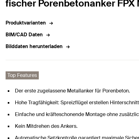
fischer Porenbetonanker FPX 
Produktvarianten
BIM/CAD Daten
Bilddaten herunterladen
Top Features
Der erste zugelassene Metallanker für Porenbeton.
Hohe Tragfähigkeit: Spreizflügel erstellen Hinterschnit
Einfache und kräfteschonende Montage ohne zusätzli
Kein Mitdrehen des Ankers.
Automatische Setzkontrolle garantiert maximale Sicher