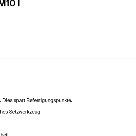
M10 I
t. Dies spart Befestigungspunkte.
ches Setzwerkzeug.
heit.