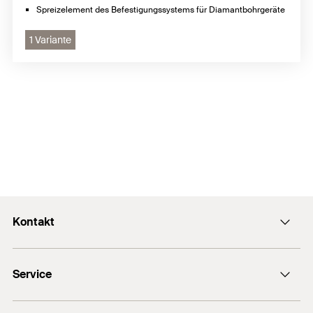
Spreizelement des Befestigungssystems für Diamantbohrgeräte
1 Variante
Kontakt
Kontaktformular
Service
Presse
Newsletter
Händlersuche