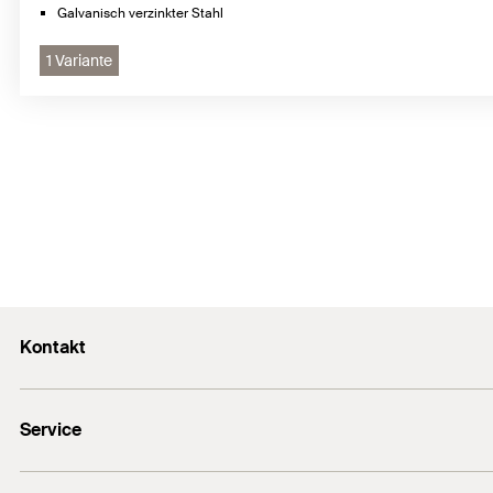
Galvanisch verzinkter Stahl
1 Variante
Kontakt
Kontaktformular
Service
Presse
Newsletter
Händlersuche