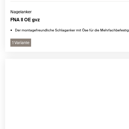
Nagelanker
FNA II OE gvz
Der montagefreundliche Schlaganker mit Öse für die Mehrfachbefesti
1 Variante