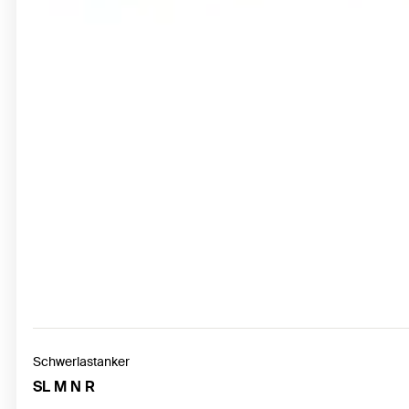
Schwerlastanker
SL M N R