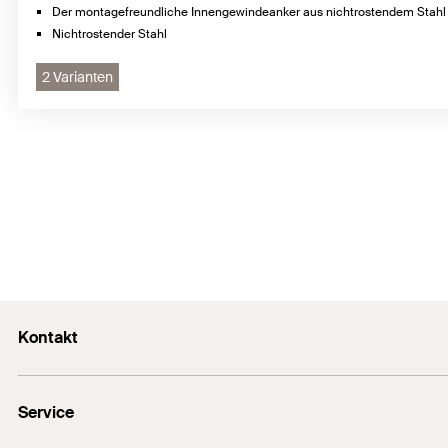
Der montagefreundliche Innengewindeanker aus nichtrostendem Stahl 
Nichtrostender Stahl
2 Varianten
Kontakt
Kontaktformular
Service
Presse