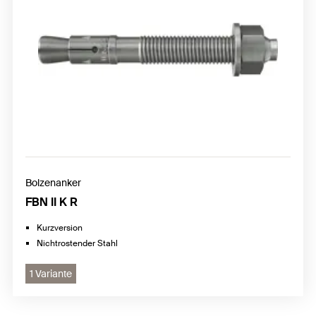
Bolzenanker
FBN II K R
Kurzversion
Nichtrostender Stahl
1 Variante