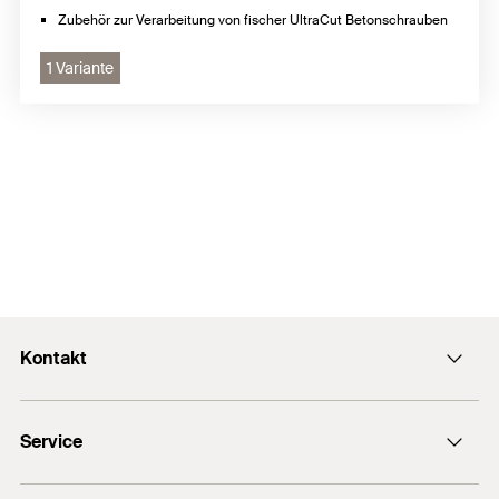
Zubehör zur Verarbeitung von fischer UltraCut Betonschrauben
1 Variante
Kontakt
Kontaktformular
Service
Presse
Newsletter
Händlersuche