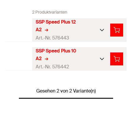
2 Produktvarianten
SSP Speed Plus 12
A2
Art.-Nr. 576443
SSP Speed Plus 10
Loch-ø
(
)
13
mm
D
A2
Gewicht
251
g
Art.-Nr. 576442
Schlüsselweite
13
mm
Loch-ø
(
)
11
mm
D
Gesehen 2 von 2 Variante(n)
Installationsdrehmoment
Gewicht
251
g
10
Nm
(
)
T
inst
Schlüsselweite
13
mm
Stärke
(
)
5
mm
S
Installationsdrehmoment
Produkttyp
Schienenverbinder
10
Nm
(
)
T
inst