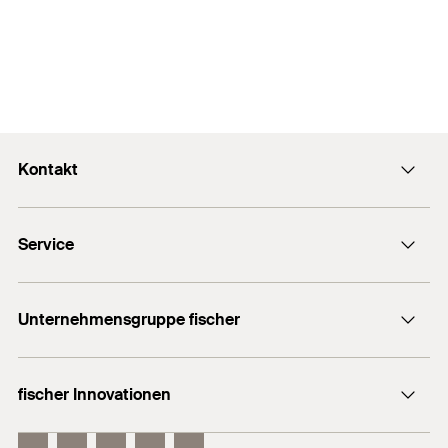
Kontakt
Kontaktformular
Service
Presse
Newsletter
Händlersuche
Technische Hotline (Whatsapp)
Unternehmensgruppe fischer
Informationsmaterial
fischertechnik
Benötigen Sie Hilfe?
fischer Innovationen
fischer Consulting
Verkauf:
+49 7443 12 - 6000
Electronic Solutions
fischer DuoLine