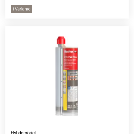
1 Variante
Hybridmörtel