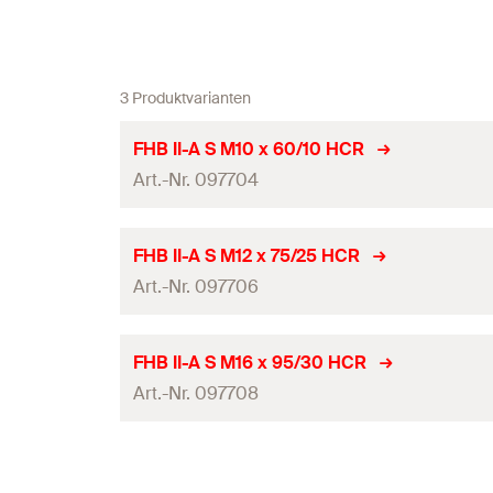
3 Produktvarianten
FHB II-A S M10 x 60/10 HCR
Art.-Nr. 097704
ETA-Zulassung
FHB II-A S M12 x 75/25 HCR
Art.-Nr. 097706
Bohrernenndurchmesser
(
)
d
0
Länge
(
)
l
ETA-Zulassung
FHB II-A S M16 x 95/30 HCR
Gewinde
(
)
Art.-Nr. 097708
M
Bohrernenndurchmesser
(
)
d
0
Schlüsselweite
Länge
(
)
l
ETA-Zulassung