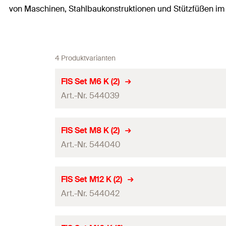
von Maschinen, Stahlbaukonstruktionen und Stützfüßen im
4 Produktvarianten
FIS Set M6 K (2)
Art.-Nr. 544039
Bohrernenndurchmesser
(
)
d
FIS Set M8 K (2)
0
Art.-Nr. 544040
Produkttyp
Verpackungsvariante
Bohrernenndurchmesser
(
)
d
FIS Set M12 K (2)
0
Profi / DIY
Art.-Nr. 544042
Produkttyp
Verpackungsvariante
Bohrernenndurchmesser
(
)