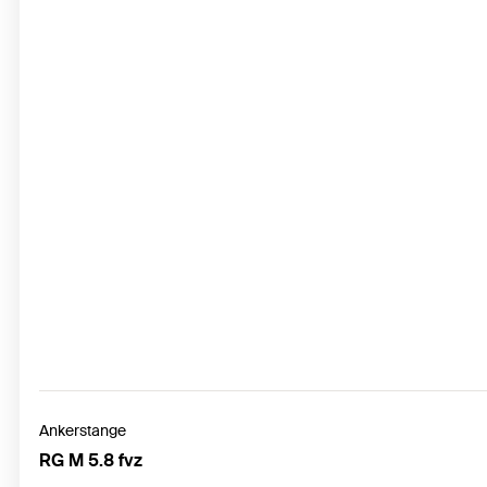
Ankerstange
RG M 5.8 fvz