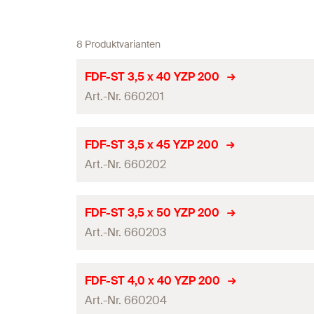
8 Produktvarianten
FDF-ST 3,5 x 40 YZP 200
Art.-Nr. 660201
Durchmesser
(
)
d
FDF-ST 3,5 x 45 YZP 200
Art.-Nr. 660202
Länge
(
)
l
Gewindeverteilung
Durchmesser
(
)
d
FDF-ST 3,5 x 50 YZP 200
Kopfform
Art.-Nr. 660203
Länge
(
)
l
Schraubsystem
Gewindeverteilung
Durchmesser
(
)
d
FDF-ST 4,0 x 40 YZP 200
Material
Kopfform
Art.-Nr. 660204
Länge
(
)
l