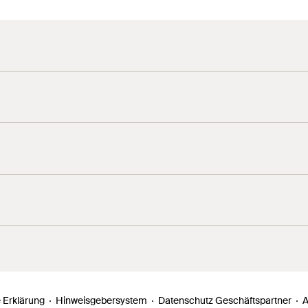
ast Gewinde ohne vorbohren leicht und schnell verarbeiten.
 Zulassung. Weitere Dokumente finden Sie im
Download Center
.
 Erklärung
Hinweisgebersystem
Datenschutz Geschäftspartner
A