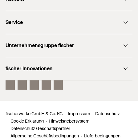
Kontaktformular
Service
Presse
Newsletter
Händlersuche
Technische Hotline (Whatsapp)
Unternehmensgruppe fischer
Informationsmaterial
fischertechnik
Benötigen Sie Hilfe?
fischer Innovationen
fischer Consulting
Verkauf:
+49 7443 12 - 6000
Electronic Solutions
fischer DuoLine
techn. Beratung:
fischer FIS EM Plus
+49 7443 12 - 4000
fischer PowerFast II
Allgemeine Hotline:
+49 7443 12 - 0
fischerwerke GmbH & Co. KG
Impressum
Datenschutz
Cookie Erklärung
Hinweisgebersystem
Datenschutz Geschäftspartner
Allgemeine Geschäftsbedingungen
Lieferbedingungen