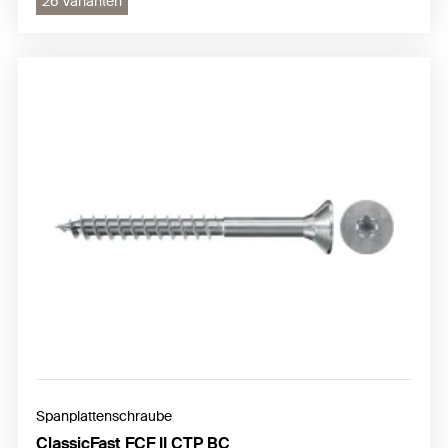
26 Varianten
Spanplattenschraube
ClassicFast FCF II CTP BC