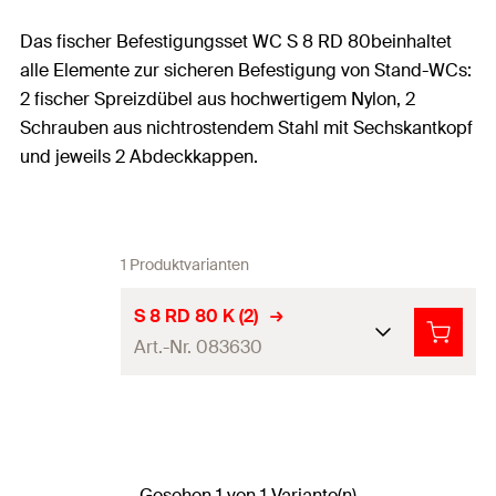
Das fischer Befestigungsset WC S 8 RD 80beinhaltet
alle Elemente zur sicheren Befestigung von Stand-WCs:
2 fischer Spreizdübel aus hochwertigem Nylon, 2
Schrauben aus nichtrostendem Stahl mit Sechskantkopf
und jeweils 2 Abdeckkappen.
1 Produktvarianten
S 8 RD 80 K (2)
Art.-Nr. 083630
Bohrernenndurchmesse
8
mm
r
(
)
d
0
Max. Dicke des
Gesehen 1 von 1 Variante(n)