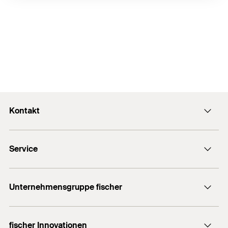
Kontakt
Kontaktformular
Service
Presse
Newsletter
Händlersuche
Technische Hotline (Whatsapp)
Unternehmensgruppe fischer
Informationsmaterial
fischertechnik
Benötigen Sie Hilfe?
fischer Innovationen