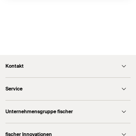
Kontakt
Kontaktformular
Service
Presse
Newsletter
Händlersuche
Technische Hotline (Whatsapp)
Unternehmensgruppe fischer
Informationsmaterial
fischertechnik
Benötigen Sie Hilfe?
fischer Innovationen