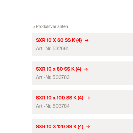
5 Produktvarianten
SXR 10 X 60 SS K (4)
Art.-Nr. 532681
ETA-Zulassung
SXR 10 x 80 SS K (4)
Art.-Nr. 503783
Bohrernenndurchmesser
(
)
d
0
Max. Dicke des Anbauteils
(
)
t
fix
ETA-Zulassung
SXR 10 x 100 SS K (4)
Dübellänge
(
)
Art.-Nr. 503784
l
Bohrernenndurchmesser
(
)
d
0
Min. Bohrlochtiefe bei Durchsteckmontage
(
)
h
2
Max. Dicke des Anbauteils
(
)
t
fix
ETA-Zulassung
SXR 10 X 120 SS K (4)
Schraubenabmessung
(
)
d
x l
s
s