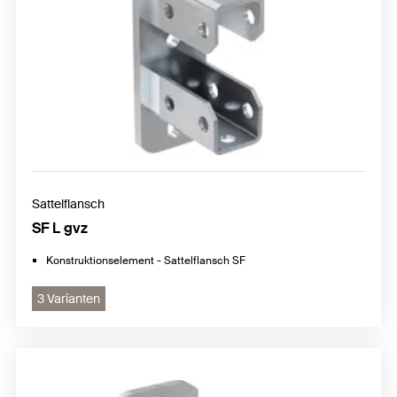
Sattelflansch
SF L gvz
Konstruktionselement - Sattelflansch SF
3 Varianten