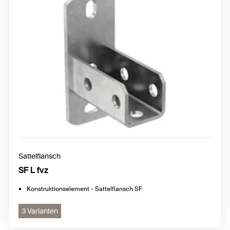
Sattelflansch
SF L fvz
Konstruktionselement - Sattelflansch SF
3 Varianten