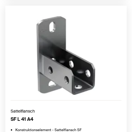
Sattelflansch
SF L 41 A4
Konstruktionselement - Sattelflansch SF