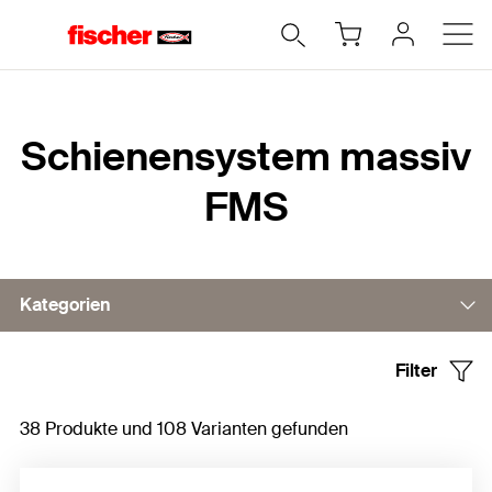
Home
Schienensystem massiv
FMS
Kategorien
Filter
Schienen
38 Produkte und 108 Varianten gefunden
Konsolen
Verbindungselemente