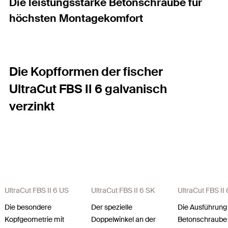
Die leistungsstarke Betonschraube für
höchsten Montagekomfort
Die Kopfformen der fischer
UltraCut FBS II 6 galvanisch
verzinkt
UltraCut FBS II 6 US
UltraCut FBS II 6 SK
UltraCut FBS II 
Die besondere
Der spezielle
Die Ausführung
Kopfgeometrie mit
Doppelwinkel an der
Betonschraube 