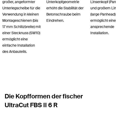
großer, angeformter
Unterkopfgeometrie
Linsenkopf (Pa
Unterlegscheibe für die
erhöht die Stabilität der
und großem Li
Verwendung in kleinen
Betonschraube beim
(large Panhead)
Montageschienen (bis
Eindrehen.
ermöglicht eine
17 mm Schlitzbreite) mit
ansprechende
einer Stecknuss (SW10)
Installation.
ermöglicht eine
einfache Installation
des Anbauteils.
Die Kopfformen der fischer
UltraCut FBS II 6 R