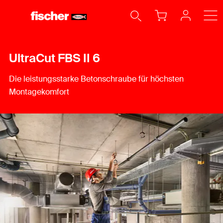
UltraCut FBS II 6
Die leistungsstarke Betonschraube für höchsten
Montagekomfort