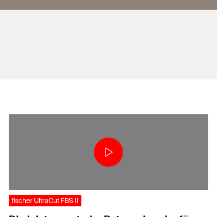
fischer UltraCut FBS II