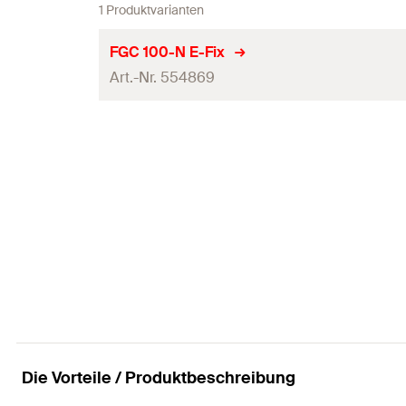
1 Produktvarianten
FGC 100-N E-Fix
Art.-Nr. 554869
Produkttyp
Profi / DIY
Inhalt
Menge
GTIN (EAN-Code)
Eigenschaften
Geeignet für
Die Vorteile / Produktbeschreibung