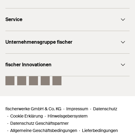
Kontaktformular
Service
Presse
Newsletter
Händlersuche
Technische Hotline (Whatsapp)
Unternehmensgruppe fischer
Informationsmaterial
fischertechnik
Benötigen Sie Hilfe?
fischer Innovationen
fischer Consulting
Verkauf:
+49 7443 12 - 6000
Electronic Solutions
fischer DuoLine
techn. Beratung:
fischer FIS EM Plus
+49 7443 12 - 4000
fischer PowerFast II
Allgemeine Hotline:
+49 7443 12 - 0
fischerwerke GmbH & Co. KG
Impressum
Datenschutz
Cookie Erklärung
Hinweisgebersystem
Datenschutz Geschäftspartner
Allgemeine Geschäftsbedingungen
Lieferbedingungen