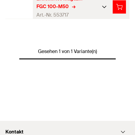
FGC 100-M50
Art.-Nr. 553717
Produkttyp
Magazin
Profi / DIY
Profi
Gesehen 1 von 1 Variante(n)
1 x Erweitertes Magazin FGC 100-
Inhalt
M50
Menge
1
Stück
GTIN (EAN-
4048962377668
Code)
Eigenschaft
Fassungsvermögen von 50 Nägel,
en
gebogen
Geeignet für
FGC 100
Kontakt