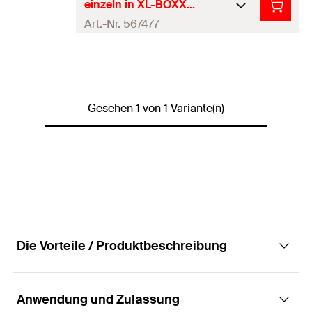
einzeln in XL-BOXX)
Art.-Nr. 567477
Produkttyp
Batteriebetriebenes Setzgerät
Profi / DIY
Profi
Gesehen 1 von 1 Variante(n)
1 x fischer batteriebetriebenes
Setzgerät FXC 85
1 x Standardmagazin FXC 85-
Inhalt
M26
1 x Gürtelhaken
1 x Nageldurchschlag
1 x XL-BOXX
Menge
1
Stück
Die Vorteile / Produktbeschreibung
GTIN (EAN-
4048962479478
Code)
Anwendung und Zulassung
Vorteile