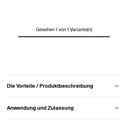
Produkttyp
Akku-Schlagschrauber
Profi / DIY
Profi
Gesehen 1 von 1 Variante(n)
FSS 18V 600
Gürtelhaken FSS-BH
Inhalt
Stecknüsse SW 15, 17, 21
Prüfhülse FUP 12, 14
Gerätekoffer L-Boxx
Menge
1
Stück
GTIN (EAN-Code)
4048962362404
Die Vorteile / Produktbeschreibung
Akkukapazität
4
Ah
Akkuspannung
18
V
Anwendung und Zulassung
Vorteile
Art des Akkupacks
Li-Ion