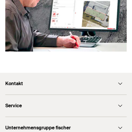
Kontakt
Kontaktformular
Service
Presse
Newsletter
Händlersuche
Technische Hotline (Whatsapp)
Unternehmensgruppe fischer
Informationsmaterial