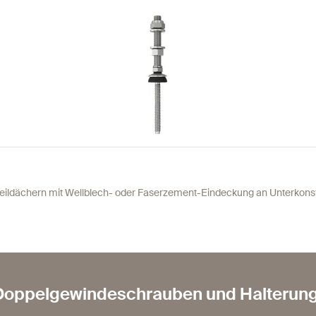
teildächern mit Wellblech- oder Faserzement-Eindeckung an Unterkonst
 Doppelgewindeschrauben und Halterun