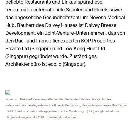
beliebte Restaurants und Einkaufsparadiese,
renommierte internationale Schulen und Hotels sowie
das angesehene Gesundheitszentrum Novena Medical
Hub. Bauherr des Dalvey Hauses ist Dalvey Breeze
Development, ein Joint-Venture-Unternehmen, das von
den Bau- und Immobilienexperten KOP Properties
Private Ltd (Singapur) und Low Keng Huat Ltd
(Singapur) gegründet wurde. Zuständiges
Architektenbüro ist eco.id (Singapur).
Cosentino Dekton-Fassadenplatten an der Gebäudehülle des Dalvey Hauses
unterstreichen die elegante und zeitlose Außenwirkung des Wohnkomplexes. Das fischer
BWM Unterkonstruktions-Tragsystem Bracket Solution light (BSL) festigt die Dekton-
Platten auf insgesamt 2.200 m² verdeckt und sicher.