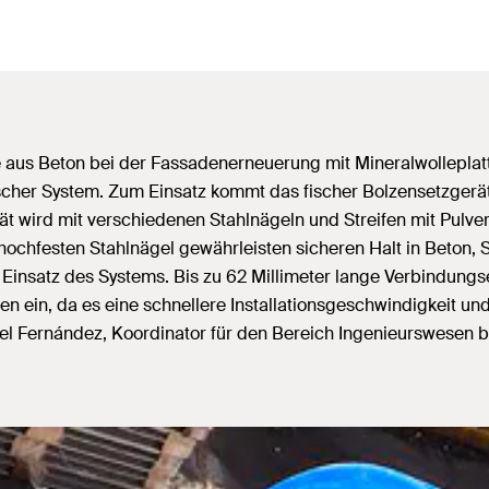
aus Beton bei der Fassadenerneuerung mit Mineralwolleplatt
cher System. Zum Einsatz kommt das fischer Bolzensetzgerät 
rät wird mit verschiedenen Stahlnägeln und Streifen mit Pulve
ochfesten Stahlnägel gewährleisten sicheren Halt in Beton, S
Einsatz des Systems. Bis zu 62 Millimeter lange Verbindungs
ein, da es eine schnellere Installationsgeschwindigkeit und
l Fernández, Koordinator für den Bereich Ingenieurswesen be