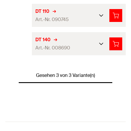
Teller-ø
90
mm
DT 110
Art.-Nr. 090745
Tellerhöhe
3,9
mm
Durchgangsloch
(
)
16
mm
d
f
Teller-ø
110
mm
DT 140
Verpackungsvariante
Faltschachtel
Art.-Nr. 008690
Tellerhöhe
3,9
mm
Profi / DIY
Profi
Durchgangsloch
(
)
16
mm
d
f
Teller-ø
140
mm
Produkttyp
Dämmstoffhalteteller
Verpackungsvariante
Faltschachtel
Gesehen 3 von 3 Variante(n)
Tellerhöhe
4,2
mm
Menge
100
Stück
Profi / DIY
Profi
Durchgangsloch
(
)
16
mm
d
f
GTIN (EAN-Code)
4002822017194
Produkttyp
Dämmstoffhalteteller
Verpackungsvariante
Faltschachtel
Menge
100
Stück
Profi / DIY
Profi
GTIN (EAN-Code)
4006209907450
Produkttyp
Dämmstoffhalteteller