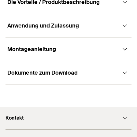
Die Vorteile / Produktbeschreibung
Menge
100
Stück
GTIN (EAN-Code)
4002822017200
Anwendung und Zulassung
Vorteile
Der flexible Teller DT sorgt für eine dauerhafte
Montageanleitung
Anwendungen
Anpressung des Dämmstoffes und geben einen
sicheren Halt.
Dokumente zum Download
Zur Fixierung von weichen Dämmstoffen
Funktionsweise / Montage
DT eignet sich zum aufschieben auf WDVS
Zulassungen
TermoZ und Termofix Befestiger.
Kontakt
EPD - Europäische
EPD-FIW-20210314-CBD1-EN
Umweltdeklaration
Kontaktformular
PDF,