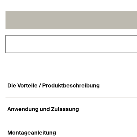
Die Vorteile / Produktbeschreibung
Anwendung und Zulassung
Der montagefreundliche Polyamid-Halteteller für
Vorteile
Montageanleitung