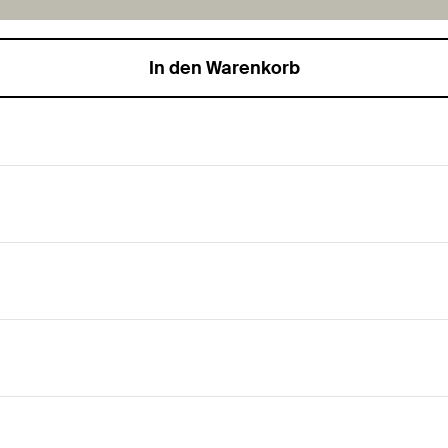
In den Warenkorb
r für feuerwiderstandsfähige Dämmplatten
tandsdauer R 120. Dies ermöglicht die Verwendung bei Anfor