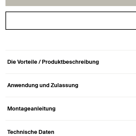
Die Vorteile / Produktbeschreibung
Anwendung und Zulassung
Der brandschutzgeprüfte Metall-Dämmstoffhalte
Vorteile
Montageanleitung
Anwendungen
Der Metall-Dämmstoffhalter erreicht die Feuerwiders
Technische Daten
Zur Fixierung weicher oder druckfester Dämmstoffe wie: