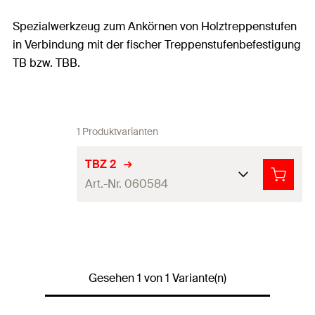
Spezialwerkzeug zum Ankörnen von Holztreppenstufen
in Verbindung mit der fischer Treppenstufenbefestigung
TB bzw. TBB.
1 Produktvarianten
TBZ 2
Art.-Nr. 060584
Geeignet für
TB und TBB
Produkttyp
Setzwerkzeug
Gesehen 1 von 1 Variante(n)
Verpackungsvariante
Faltschachtel