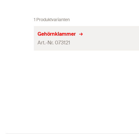
1 Produktvarianten
Gehörnklammer
Art.-Nr. 073121
Länge
(
)
l
Breite
(
)
B
Höhe
(
)
H
Werkstoff
Produkttyp
Verpackungsvariante